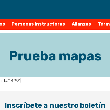
Saltar
al
contenido
os
Personas instructoras
Alianzas
Térm
Prueba mapas
id=’1499′]
Inscríbete a nuestro boletín