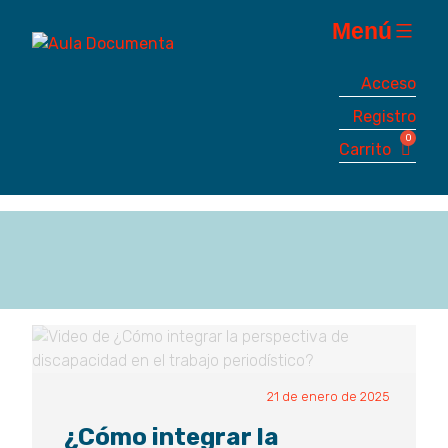
Saltar
Menú
al
contenido
Aula
Educación
Acceso
Documenta
para
Registro
agentes
del
cambio
social
21 de enero de 2025
¿Cómo integrar la