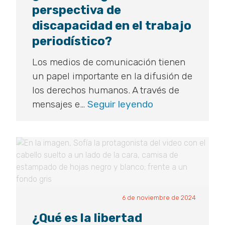
perspectiva de
discapacidad en el trabajo
periodístico?
Los medios de comunicación tienen
un papel importante en la difusión de
los derechos humanos. A través de
¿Cómo
mensajes e…
Seguir leyendo
integrar
la
perspectiva
de
discapacidad
en
6 de noviembre de 2024
el
trabajo
¿Qué es la libertad