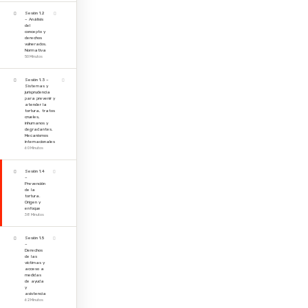
Sesión 1.2
– Análisis
del
concepto y
derechos
vulnerados.
Normativa
50 Minutos
Sesión 1.3 –
Sistemas y
jurisprudencia
para prevenir y
atender la
tortura, tratos
crueles,
inhumanos y
degradantes.
Mecanismos
internacionales
60 Minutos
Sesión 1.4
–
Prevención
de la
tortura.
Origen y
enfoque
38 Minutos
Sesión 1.5
–
Derechos
de las
víctimas y
acceso a
medidas
de ayuda
y
asistencia
62 Minutos