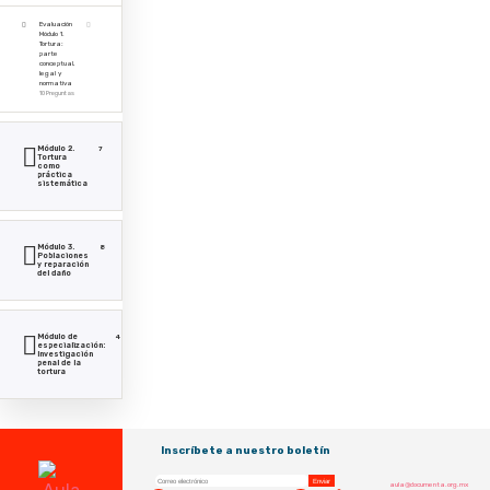
Evaluación
Módulo 1.
Tortura:
parte
conceptual,
legal y
normativa
10 Preguntas
Módulo 2.
7
Tortura
como
práctica
sistemática
Módulo 3.
8
Poblaciones
y reparación
del daño
Módulo de
4
especialización:
Investigación
penal de la
tortura
Inscríbete a nuestro boletín
aula@documenta.org.mx
Facebook
Twitter
Youtube
Instagram
Spotify
Tiktok