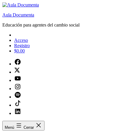
Saltar
al
Aula Documenta
contenido
Educación para agentes del cambio social
Acceso
Registro
$
0.00
Facebook
Twitter
Youtube
Instagram
Spotify
Tiktok
Linkedin
Menú
Cerrar