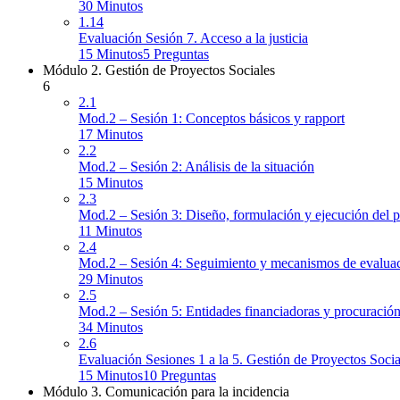
30 Minutos
1.14
Evaluación Sesión 7. Acceso a la justicia
15 Minutos
5 Preguntas
Módulo 2. Gestión de Proyectos Sociales
6
2.1
Mod.2 – Sesión 1: Conceptos básicos y rapport
17 Minutos
2.2
Mod.2 – Sesión 2: Análisis de la situación
15 Minutos
2.3
Mod.2 – Sesión 3: Diseño, formulación y ejecución del 
11 Minutos
2.4
Mod.2 – Sesión 4: Seguimiento y mecanismos de evalua
29 Minutos
2.5
Mod.2 – Sesión 5: Entidades financiadoras y procuració
34 Minutos
2.6
Evaluación Sesiones 1 a la 5. Gestión de Proyectos Socia
15 Minutos
10 Preguntas
Módulo 3. Comunicación para la incidencia