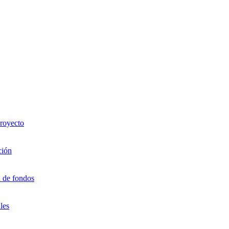
proyecto
ción
n de fondos
les